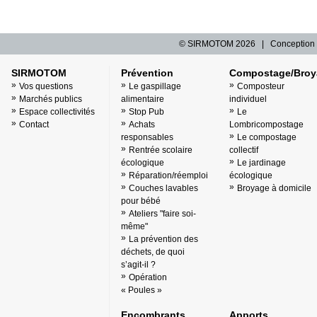
© SIRMOTOM
2026 | Conception 
SIRMOTOM
Prévention
Compostage/Broy
Vos questions
Le gaspillage
Composteur
Marchés publics
alimentaire
individuel
Espace collectivités
Stop Pub
Le
Contact
Achats
Lombricompostage
responsables
Le compostage
Rentrée scolaire
collectif
écologique
Le jardinage
Réparation/réemploi
écologique
Couches lavables
Broyage à domicile
pour bébé
Ateliers "faire soi-
même"
La prévention des
déchets, de quoi
s’agit-il ?
Opération
« Poules »
Encombrants
Apports